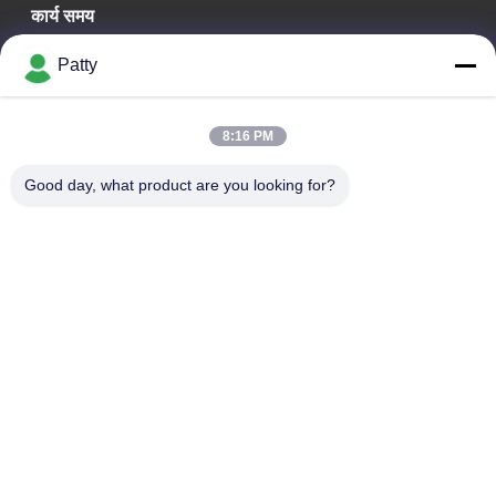
कार्य समय
09:30-18:30
Patty
हमारा पता
8:16 PM
कंपनी का पता
कक्ष 1801-1803, भवन A3, ग्रीनलैंड सेंट्रल प्लाजा, हुआंगपु जिला, गुआंगज़ौ,
Good day, what product are you looking for?
चीन
कारखाने का पता
नंबर 8 लॉन्गडोंग रोड, हाई-टेक इंडस्ट्रियल पार्क, कोंगहुआ, ग्वांगडोंग, चीन के
आर्थिक विकास क्षेत्र
टेलीफोन
0086-20-87809255