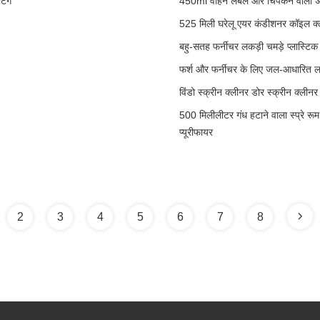
टिंग
450ml वाहन लेबल और चिपकने वाला अवश
525 मिली घरेलू एयर कंडीशनर कॉइल क्ल
बहु-सतह फर्नीचर लकड़ी चमड़े प्लास्टिक
फर्श और फर्नीचर के लिए जल-आधारित 
विंडो स्क्रीन क्लीनर डोर स्क्रीन क्लीन
500 मिलीलीटर गंध हटाने वाला स्प्रे र
प्यूरीफायर
2
3
4
5
6
7
8