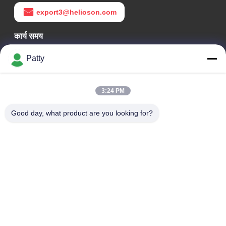
export3@helioson.com
कार्य समय
09:30-18:30
Patty
हमारा पता
3:24 PM
कंपनी का पता
कक्ष 1801-1803, भवन A3, ग्रीनलैंड सेंट्रल प्लाजा, हुआंगपु जिला, गुआंगज़ौ,
Good day, what product are you looking for?
चीन
कारखाने का पता
नंबर 8 लॉन्गडोंग रोड, हाई-टेक इंडस्ट्रियल पार्क, कोंगहुआ, ग्वांगडोंग, चीन के
आर्थिक विकास क्षेत्र
टेलीफोन
0086-20-87809255