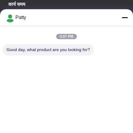
कार्य समय
09:30-18:30
Patty
हमारा पता
3:07 PM
कंपनी का पता
कक्ष 1801-1803, भवन A3, ग्रीनलैंड सेंट्रल प्लाजा, हुआंगपु जिला, गुआंगज़ौ,
Good day, what product are you looking for?
चीन
कारखाने का पता
नंबर 8 लॉन्गडोंग रोड, हाई-टेक इंडस्ट्रियल पार्क, कोंगहुआ, ग्वांगडोंग, चीन के
आर्थिक विकास क्षेत्र
टेलीफोन
0086-20-87809255