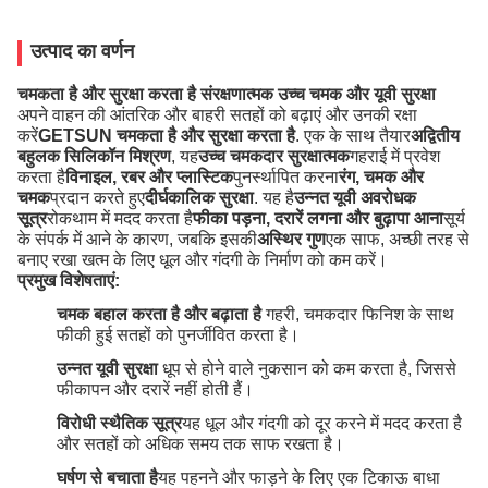
उत्पाद का वर्णन
चमकता है और सुरक्षा करता है संरक्षणात्मक उच्च चमक और यूवी सुरक्षा
अपने वाहन की आंतरिक और बाहरी सतहों को बढ़ाएं और उनकी रक्षा
करें
GETSUN चमकता है और सुरक्षा करता है
. एक के साथ तैयार
अद्वितीय
बहुलक सिलिकॉन मिश्रण
, यह
उच्च चमकदार सुरक्षात्मक
गहराई में प्रवेश
करता है
विनाइल, रबर और प्लास्टिक
पुनर्स्थापित करना
रंग, चमक और
चमक
प्रदान करते हुए
दीर्घकालिक सुरक्षा
. यह है
उन्नत यूवी अवरोधक
सूत्र
रोकथाम में मदद करता है
फीका पड़ना, दरारें लगना और बुढ़ापा आना
सूर्य
के संपर्क में आने के कारण, जबकि इसकी
अस्थिर गुण
एक साफ, अच्छी तरह से
बनाए रखा खत्म के लिए धूल और गंदगी के निर्माण को कम करें।
प्रमुख विशेषताएं:
चमक बहाल करता है और बढ़ाता है
️ गहरी, चमकदार फिनिश के साथ
फीकी हुई सतहों को पुनर्जीवित करता है।
उन्नत यूवी सुरक्षा
️ धूप से होने वाले नुकसान को कम करता है, जिससे
फीकापन और दरारें नहीं होती हैं।
विरोधी स्थैतिक सूत्र
यह धूल और गंदगी को दूर करने में मदद करता है
और सतहों को अधिक समय तक साफ रखता है।
घर्षण से बचाता है
यह पहनने और फाड़ने के लिए एक टिकाऊ बाधा