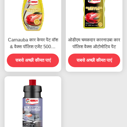
Carnauba कार केयर पेंट वॉश
ओडीएम चमकदार कारनाउबा कार
& वैक्स पॉलिश एजेंट 500ml
पॉलिश वैक्स ऑटोमोटिव पेंट
OEM
सबसे अच्छी कीमत पाएं
सबसे अच्छी कीमत पाएं