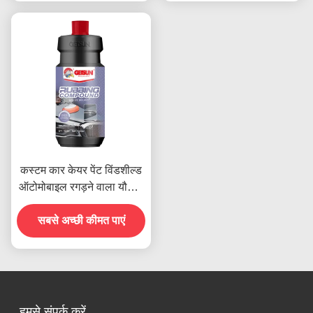
कस्टम कार केयर पेंट विंडशील्ड
ऑटोमोबाइल रगड़ने वाला यौगिक
1000 कच्चे पॉलिश
सबसे अच्छी कीमत पाएं
हमसे संपर्क करें