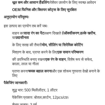
धूल कम और आसान हैंडलिंगः
पेशेवर उपयोग के लिए स्वच्छ आवेदन
OEM फिनिश और क्लियर कोट्स के लिए सुरक्षित
अनुप्रयोग परिदृश्यः
इस उत्पाद का प्रयोग तब करें जबः
वाहन का
सादा रंग का पेंट
लक्षण दिखाते हैं
ऑक्सीकरण
,
हल्के खरोंच
,
या
उदासीनता
के लिए सतह की तैयारी
मोम, सीलिंग या सिरेमिक कोटिंग
मिश्रण के बाद, प्राप्त करने के लिए
एक समान परिष्करण
की उपस्थिति बनाए रखना
एक रंग के वाहन
, विशेष रूप से सफेद,
काला, लाल या नीला
प्राप्त करना
चमक बहाल करना
और एक शोरूम गुणवत्ता देखो बनाने के
लिए
पैकेजिंग जानकारीः
शुद्ध भार: 500 मिलीलीटर, 1 लीटर
पैकेजिंग प्रकारः बोतल,कार्टन, 12pcs/ctn
शेल्फ लाइफः 3 वर्ष