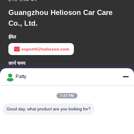
Guangzhou Helioson Car Care
Co., Ltd.
ईमेल
export4@helioson.com
कार्य समय
09:30-18:30
Patty
हमारा पता
7:47 PM
कंपनी का पता
कक्ष 1801-1803, भवन A3, ग्रीनलैंड सेंट्रल प्लाजा, हुआंगपु जिला, गुआंगज़ौ,
Good day, what product are you looking for?
चीन
कारखाने का पता
नंबर 8 लॉन्गडोंग रोड, हाई-टेक इंडस्ट्रियल पार्क, कोंगहुआ, ग्वांगडोंग, चीन के