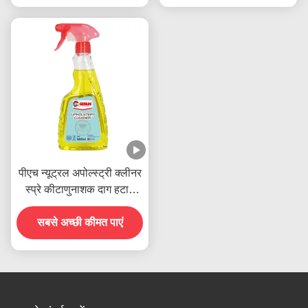
पीएच न्यूट्रल अपोल्स्ट्री क्लीनर
स्प्रे कीटाणुनाशक दाग हटाने
वाला थोक में
सबसे अच्छी कीमत पाएं