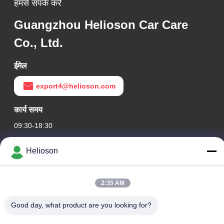
हमसे संपर्क करें
Guangzhou Helioson Car Care
Co., Ltd.
ईमेल
export4@helioson.com
कार्य समय
09:30-18:30
हमारा पता
Helioson
कंपनी का पता
कक्ष 1801-1803, भवन A3, ग्रीनलैंड सेंट्रल प्लाजा, हुआंगपु जिला, गुआंगज़ौ,
2:35 AM
चीन
Good day, what product are you looking for?
कारखाने का पता