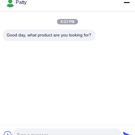
Patty
हमारा पता
9:23 PM
कंपनी का पता
कक्ष 1801-1803, भवन A3, ग्रीनलैंड सेंट्रल प्लाजा, हुआंगपु जिला, गुआंगज़ौ,
Good day, what product are you looking for?
चीन
कारखाने का पता
नंबर 8 लॉन्गडोंग रोड, हाई-टेक इंडस्ट्रियल पार्क, कोंगहुआ, ग्वांगडोंग, चीन के
आर्थिक विकास क्षेत्र
टेलीफोन
0086-20-87809255
चीन अच्छी गुणवत्ता कार केयर उत्पाद आपूर्तिकर्ता. कॉपीराइट © -2026
Guangzhou Helioson Car Care Co., Ltd. सभी अधिकार सुरक्षित हैं।
गोपनीयता नीति
|
साइटमैप