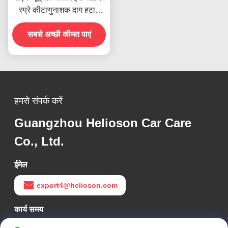
स्प्रे कीटाणुनाशक दाग हटाने
वाला थोक में
सबसे अच्छी कीमत पाएं
हमसे संपर्क करें
Guangzhou Helioson Car Care
Co., Ltd.
ईमेल
export4@helioson.com
कार्य समय
09:30-18:30