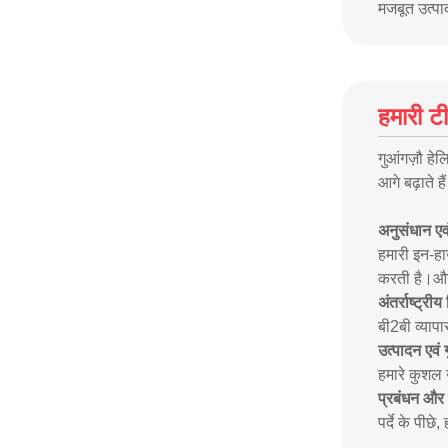
मजबूत उत्पा
हमारी ट
गुआंगज़ौ हेल
आगे बढ़ाते है
अनुसंधान ए
हमारी इन-हा
करती है।और 
अंतर्राष्ट्री
बी2बी व्यापा
उत्पादन एवं 
हमारे कुशल 
प्रबंधन और
पर्दे के पीछ