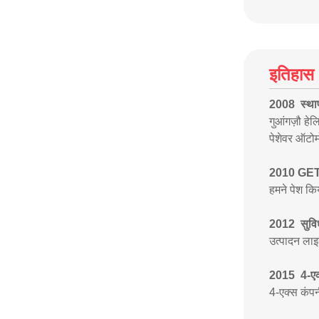
इतिहास
2008 ️ स्था
गुआंगज़ौ हे
पेशेवर ऑटोम
2010 GETS
हमने पेश कि
2012 ️ सुवि
उत्पादन लाइ
2015 ️ 4-ए
4-एक्स कंपन