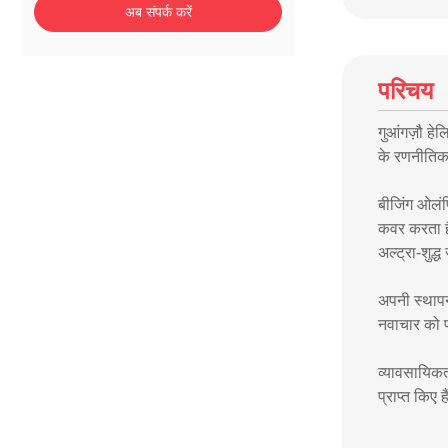
अब संपर्क करें
परिचय
गुआंगज़ौ हे
के रणनीतिक भ
बीजिंग ओलंप
कवर करता है
अल्ट्रा-शुद
अपनी स्थापना
नवाचार को प
व्यावसायिकत
प्राप्त किए