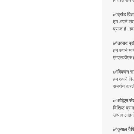
विश्वसनीय उ
✅
ब्रांड व
हम अपने स्वय
प्राप्त हैं।ह
✅
उत्पाद प
हम अपने भागी
एमएसडीएस) औ
✅
विपणन सा
हम अपने वित
समर्थन करते
✅
ओईएम सेव
विशिष्ट ब्र
उत्पाद लाइन
✅
कुशल वैश