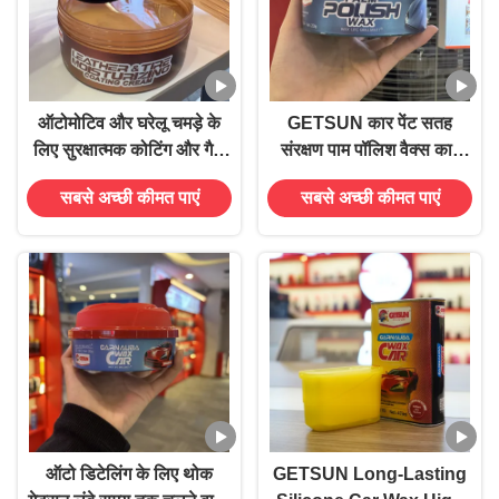
ऑटोमोटिव और घरेलू चमड़े के
GETSUN कार पेंट सतह
लिए सुरक्षात्मक कोटिंग और गैर-
संरक्षण पाम पॉलिश वैक्स कार
चिपचिपा फॉर्मूला के साथ डीप
चमक
सबसे अच्छी कीमत पाएं
सबसे अच्छी कीमत पाएं
मॉइस्चराइजिंग लेदर कंडीशनर
ऑटो डिटेलिंग के लिए थोक
GETSUN Long-Lasting