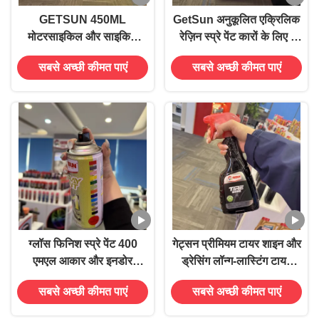
GETSUN 450ML
GetSun अनुकूलित एक्रिलिक
मोटरसाइकिल और साइकिल
रेज़िन स्प्रे पेंट कारों के लिए -
श्रृंखला के लिए पानी और कीचड़
400ML ऑटोमोटिव पेंट कई रंगों
सबसे अच्छी कीमत पाएं
सबसे अच्छी कीमत पाएं
प्रतिरोध के साथ अत्यधिक दबाव
में
गियर और चेन स्प्रे
ग्लॉस फिनिश स्प्रे पेंट 400
गेट्सन प्रीमियम टायर शाइन और
एमएल आकार और इनडोर
ड्रेसिंग लॉन्ग-लास्टिंग टायर
आउटडोर उपयोग के लिए पानी
कंडीशनर
सबसे अच्छी कीमत पाएं
सबसे अच्छी कीमत पाएं
आधारित फॉर्मूलेशन के साथ