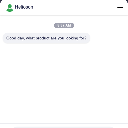
09:30-18:30
Helioson
हमारा पता
8:37 AM
कंपनी का पता
कक्ष 1801-1803, भवन A3, ग्रीनलैंड सेंट्रल प्लाजा, हुआंगपु जिला, गुआंगज़ौ,
Good day, what product are you looking for?
चीन
कारखाने का पता
नंबर 8 लॉन्गडोंग रोड, हाई-टेक इंडस्ट्रियल पार्क, कोंगहुआ, ग्वांगडोंग, चीन के
आर्थिक विकास क्षेत्र
टेलीफोन
0086-20-87809255
चीन अच्छी गुणवत्ता कार केयर उत्पाद आपूर्तिकर्ता. कॉपीराइट © -2026
Guangzhou Helioson Car Care Co., Ltd. सभी अधिकार सुरक्षित हैं।