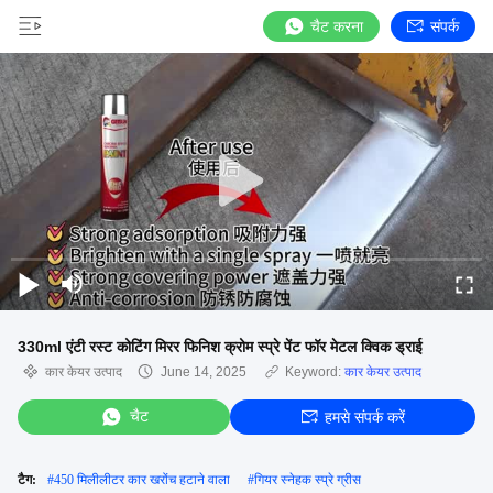
चैट करना
संपर्क
330ml एंटी रस्ट कोटिंग मिरर फिनिश क्रोम स्प्रे पेंट फॉर मेटल क्विक ड्राई
कार केयर उत्पाद
June 14, 2025
Keyword:
कार केयर उत्पाद
चैट
हमसे संपर्क करें
टैग:
#
450 मिलीलीटर कार खरोंच हटाने वाला
#
गियर स्नेहक स्प्रे ग्रीस